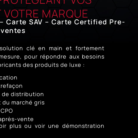
T VOTRE MARQUE
– Carte SAV – Carte Certified Pre-
 ventes
olution clé en main et fortement
 mesure, pour répondre aux besoins
bricants des produits de luxe :
ication
trefaçon
 de distribution
t du marché gris
s CPO
 après-vente
oir plus ou voir une démonstration