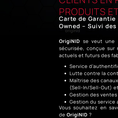
PRODUITS E
Carte de Garantie 
Owned – Suivi des
OrigiNID
se veut une s
sécurisée, conçue sur
actuels et futurs des fa
Service d’authentif
Lutte contre la con
Maîtrise des canaux
(Sell-In/Sell-Out) e
Gestion des vente
Gestion du service
Vous souhaitez en sav
de
OrigiNID
?